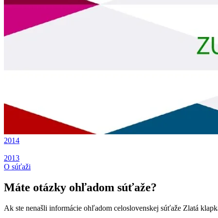
2014
2013
O súťaži
Máte otázky ohľadom súťaže?
Ak ste nenašli informácie ohľadom celoslovenskej súťaže Zlatá klap