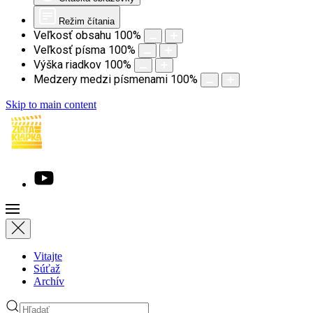
Režim čítania
Veľkosť obsahu
100
%
Veľkosť písma
100
%
Výška riadkov
100
%
Medzery medzi písmenami
100
%
Skip to main content
Vitajte
Súťaž
Archív